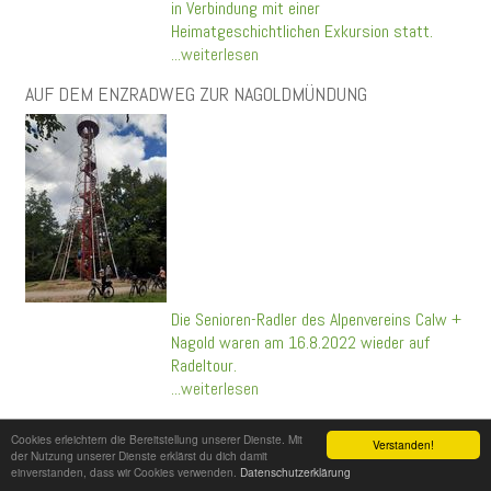
in Verbindung mit einer
Heimatgeschichtlichen Exkursion statt.
...weiterlesen
AUF DEM ENZRADWEG ZUR NAGOLDMÜNDUNG
Die Senioren-Radler des Alpenvereins Calw +
Nagold waren am 16.8.2022 wieder auf
Radeltour.
...weiterlesen
ENZ-/NAGOLDURSPRUNG +SEEWALD
Cookies erleichtern die Bereitstellung unserer Dienste. Mit
Verstanden!
der Nutzung unserer Dienste erklärst du dich damit
einverstanden, dass wir Cookies verwenden.
Datenschutzerklärung