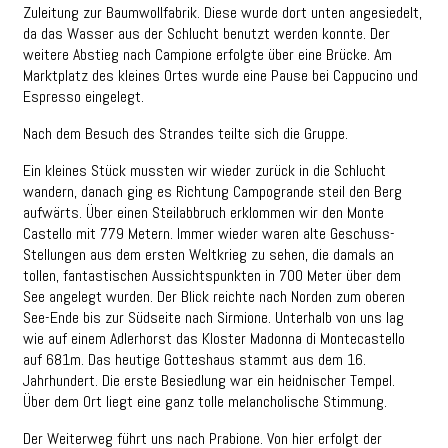
Zuleitung zur Baumwollfabrik. Diese wurde dort unten angesiedelt,
da das Wasser aus der Schlucht benutzt werden konnte. Der
weitere Abstieg nach Campione erfolgte über eine Brücke. Am
Marktplatz des kleines Ortes wurde eine Pause bei Cappucino und
Espresso eingelegt.
Nach dem Besuch des Strandes teilte sich die Gruppe.
Ein kleines Stück mussten wir wieder zurück in die Schlucht
wandern, danach ging es Richtung Campogrande steil den Berg
aufwärts. Über einen Steilabbruch erklommen wir den Monte
Castello mit 779 Metern. Immer wieder waren alte Geschuss-
Stellungen aus dem ersten Weltkrieg zu sehen, die damals an
tollen, fantastischen Aussichtspunkten in 700 Meter über dem
See angelegt wurden. Der Blick reichte nach Norden zum oberen
See-Ende bis zur Südseite nach Sirmione. Unterhalb von uns lag
wie auf einem Adlerhorst das Kloster Madonna di Montecastello
auf 681m. Das heutige Gotteshaus stammt aus dem 16.
Jahrhundert. Die erste Besiedlung war ein heidnischer Tempel.
Über dem Ort liegt eine ganz tolle melancholische Stimmung.
Der Weiterweg führt uns nach Prabione. Von hier erfolgt der