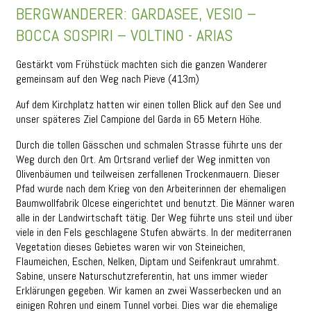
BERGWANDERER: GARDASEE, VESIO –
BOCCA SOSPIRI – VOLTINO - ARIAS
Gestärkt vom Frühstück machten sich die ganzen Wanderer
gemeinsam auf den Weg nach Pieve (413m)
Auf dem Kirchplatz hatten wir einen tollen Blick auf den See und
unser späteres Ziel Campione del Garda in 65 Metern Höhe.
Durch die tollen Gässchen und schmalen Strasse führte uns der
Weg durch den Ort. Am Ortsrand verlief der Weg inmitten von
Olivenbäumen und teilweisen zerfallenen Trockenmauern. Dieser
Pfad wurde nach dem Krieg von den Arbeiterinnen der ehemaligen
Baumwollfabrik Olcese eingerichtet und benutzt. Die Männer waren
alle in der Landwirtschaft tätig. Der Weg führte uns steil und über
viele in den Fels geschlagene Stufen abwärts. In der mediterranen
Vegetation dieses Gebietes waren wir von Steineichen,
Flaumeichen, Eschen, Nelken, Diptam und Seifenkraut umrahmt.
Sabine, unsere Naturschutzreferentin, hat uns immer wieder
Erklärungen gegeben. Wir kamen an zwei Wasserbecken und an
einigen Rohren und einem Tunnel vorbei. Dies war die ehemalige