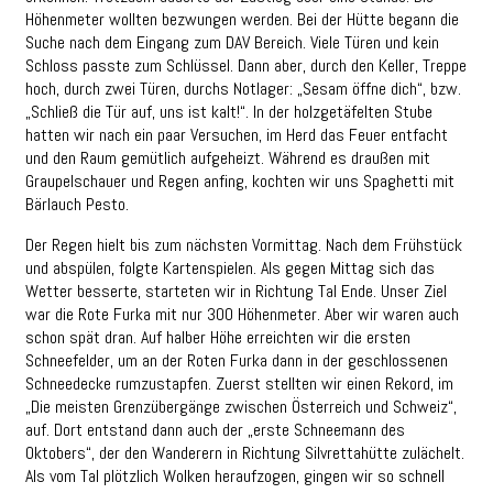
Höhenmeter wollten bezwungen werden. Bei der Hütte begann die
Suche nach dem Eingang zum DAV Bereich. Viele Türen und kein
Schloss passte zum Schlüssel. Dann aber, durch den Keller, Treppe
hoch, durch zwei Türen, durchs Notlager: „Sesam öffne dich“, bzw.
„Schließ die Tür auf, uns ist kalt!“. In der holzgetäfelten Stube
hatten wir nach ein paar Versuchen, im Herd das Feuer entfacht
und den Raum gemütlich aufgeheizt. Während es draußen mit
Graupelschauer und Regen anfing, kochten wir uns Spaghetti mit
Bärlauch Pesto.
Der Regen hielt bis zum nächsten Vormittag. Nach dem Frühstück
und abspülen, folgte Kartenspielen. Als gegen Mittag sich das
Wetter besserte, starteten wir in Richtung Tal Ende. Unser Ziel
war die Rote Furka mit nur 300 Höhenmeter. Aber wir waren auch
schon spät dran. Auf halber Höhe erreichten wir die ersten
Schneefelder, um an der Roten Furka dann in der geschlossenen
Schneedecke rumzustapfen. Zuerst stellten wir einen Rekord, im
„Die meisten Grenzübergänge zwischen Österreich und Schweiz“,
auf. Dort entstand dann auch der „erste Schneemann des
Oktobers“, der den Wanderern in Richtung Silvrettahütte zulächelt.
Als vom Tal plötzlich Wolken heraufzogen, gingen wir so schnell