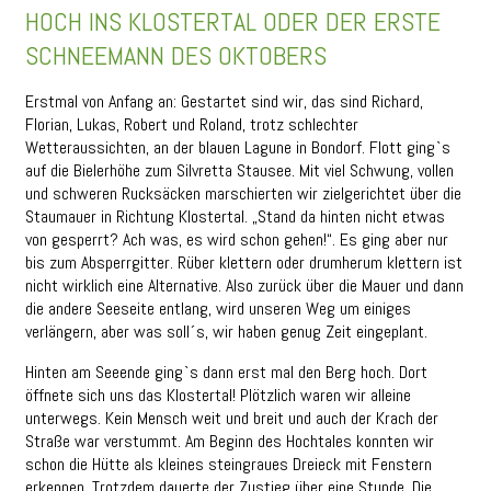
HOCH INS KLOSTERTAL ODER DER ERSTE
SCHNEEMANN DES OKTOBERS
Erstmal von Anfang an: Gestartet sind wir, das sind Richard,
Florian, Lukas, Robert und Roland, trotz schlechter
Wetteraussichten, an der blauen Lagune in Bondorf. Flott ging`s
auf die Bielerhöhe zum Silvretta Stausee. Mit viel Schwung, vollen
und schweren Rucksäcken marschierten wir zielgerichtet über die
Staumauer in Richtung Klostertal. „Stand da hinten nicht etwas
von gesperrt? Ach was, es wird schon gehen!“. Es ging aber nur
bis zum Absperrgitter. Rüber klettern oder drumherum klettern ist
nicht wirklich eine Alternative. Also zurück über die Mauer und dann
die andere Seeseite entlang, wird unseren Weg um einiges
verlängern, aber was soll´s, wir haben genug Zeit eingeplant.
Hinten am Seeende ging`s dann erst mal den Berg hoch. Dort
öffnete sich uns das Klostertal! Plötzlich waren wir alleine
unterwegs. Kein Mensch weit und breit und auch der Krach der
Straße war verstummt. Am Beginn des Hochtales konnten wir
schon die Hütte als kleines steingraues Dreieck mit Fenstern
erkennen. Trotzdem dauerte der Zustieg über eine Stunde. Die