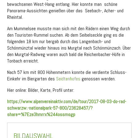
bewachsenen West-Hang entlang. Hier konnte man schöne
Panorama-Aussichten genießen über das Seebach-, Acher- und
Rheintal.
Am Mummelsee musste man sich mit den Rädern einen Weg durch
den Touristen-Rummel suchen. Ab dem Seibelseckle ging es die
folgenden 18 km nur bergab durch das Langenbach- und
Schönmünztal wieder hinaus ins Murgtal nach Schönmünzach. Über
den Murgtal-Radweg waren auch bald die Reichenbacher-Höfe in
Tonbach erreicht.
Nach 57 km mit 800 Höhenmetern konnte die verdiente Schluss-
Einkehr im Biergarten des
Seidtenhofes
genossen werden.
Hier online: Bilder, Karte, Profil unter:
https://www.alpenvereinaktiv.com/de/tour/2017-08-03-do-rad-
schwarzw.-nationalpark-57-800/23628457/?
share=%7Eze3hmrrx%244ossmsgp
BILDAUSWAHL