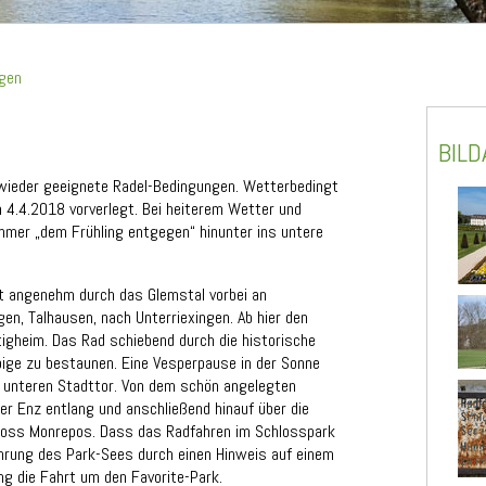
egen
BIL
 wieder geeignete Radel-Bedingungen. Wetterbedingt
 4.4.2018 vorverlegt. Bei heiterem Wetter und
hmer „dem Frühling entgegen“ hinunter ins untere
t angenehm durch das Glemstal vorbei an
n, Talhausen, nach Unterriexingen. Ab hier den
igheim. Das Rad schiebend durch die historische
bige zu bestaunen. Eine Vesperpause in der Sonne
 unteren Stadttor. Von dem schön angelegten
r Enz entlang und anschließend hinauf über die
loss Monrepos. Dass das Radfahren im Schlosspark
ahrung des Park-Sees durch einen Hinweis auf einem
ing die Fahrt um den Favorite-Park.