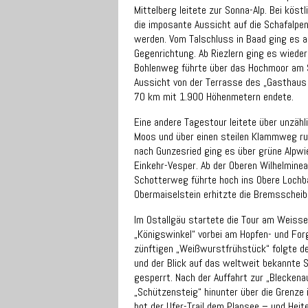
Mittelberg leitete zur Sonna-Alp. Bei kös
die imposante Aussicht auf die Schafalpe
werden. Vom Talschluss in Baad ging es au
Gegenrichtung. Ab Riezlern ging es wieder
Bohlenweg führte über das Hochmoor am Sa
Aussicht von der Terrasse des „Gasthaus 
70 km mit 1.900 Höhenmetern endete.
Eine andere Tagestour leitete über unzäh
Moos und über einen steilen Klammweg runt
nach Gunzesried ging es über grüne Alpwi
Einkehr-Vesper. Ab der Oberen Wilhelminea
Schotterweg führte hoch ins Obere Lochb
Obermaiselstein erhitzte die Bremsscheib
Im Ostallgäu startete die Tour am Weiss
„Königswinkel“ vorbei am Hopfen- und For
zünftigen „Weißwurstfrühstück“ folgte 
und der Blick auf das weltweit bekannte 
gesperrt. Nach der Auffahrt zur „Bleckenau
„Schützensteig“ hinunter über die Grenze 
bot der Ufer-Trail dem Plansee – und Heit