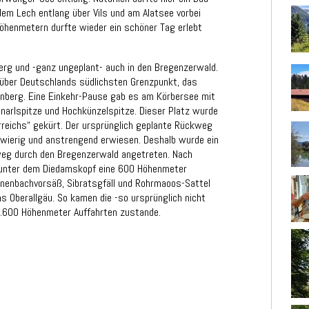
dem Lech entlang über Vils und am Alatsee vorbei
öhenmetern durfte wieder ein schöner Tag erlebt
rg und -ganz ungeplant- auch in den Bregenzerwald.
l über Deutschlands südlichsten Grenzpunkt, das
berg. Eine Einkehr-Pause gab es am Körbersee mit
unarlspitze und Hochkünzelspitze. Dieser Platz wurde
reichs“ gekürt. Der ursprünglich geplante Rückweg
chwierig und anstrengend erwiesen. Deshalb wurde ein
ckweg durch den Bregenzerwald angetreten. Nach
 unter dem Diedamskopf eine 600 Höhenmeter
önenbachvorsäß, Sibratsgfäll und Rohrmaoos-Sattel
s Oberallgäu. So kamen die -so ursprünglich nicht
.600 Höhenmeter Auffahrten zustande.