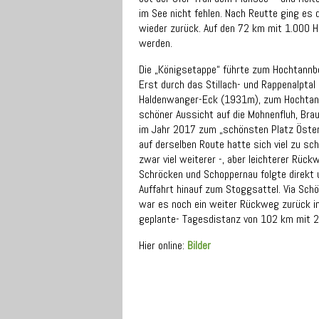
im See nicht fehlen. Nach Reutte ging es 
wieder zurück. Auf den 72 km mit 1.000 H
werden.
Die „Königsetappe“ führte zum Hochtannbe
Erst durch das Stillach- und Rappenalpta
Haldenwanger-Eck (1931m), zum Hochtann
schöner Aussicht auf die Mohnenfluh, Bra
im Jahr 2017 zum „schönsten Platz Öster
auf derselben Route hatte sich viel zu s
zwar viel weiterer -, aber leichterer Rü
Schröcken und Schoppernau folgte direkt
Auffahrt hinauf zum Stoggsattel. Via Sch
war es noch ein weiter Rückweg zurück in
geplante- Tagesdistanz von 102 km mit 2
Hier online:
Bilder