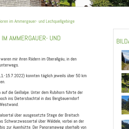
ioren im Ammergauer- und Lechquellgebirge
N IM AMMERGAUER- UND
BIL
waren mir ihren Rädern im Oberallgäu, in den
unterwegs.
1.-15.7.2022) konnten täglich jeweils über 50 km
en.
 auf die Geißalpe. Unter dem Rubihorn führte der
och ins Dietersbachtal in das Bergbauerndorf
-Westwand.
walsertal über ausgesetzte Stege der Breitach
as Schwarzwassertal über Wäldele, vorbei an der
 bis zur Auenhütte. Der Panoramaweg oberhalb von