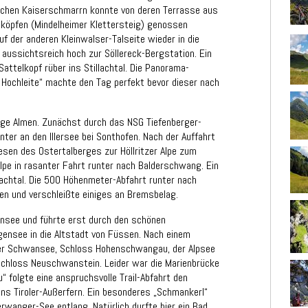
tlichen Kaiserschmarrn konnte von deren Terrasse aus
nköpfen (Mindelheimer Klettersteig) genossen
f der anderen Kleinwalser-Talseite wieder in die
 aussichtsreich hoch zur Söllereck-Bergstation. Ein
ttelkopf rüber ins Stillachtal. Die Panorama-
Hochleite“ machte den Tag perfekt bevor dieser nach
lige Almen. Zunächst durch das NSG Tiefenberger-
er an den Illersee bei Sonthofen. Nach der Auffahrt
esen des Ostertalberges zur Höllritzer Alpe zum
lpe in rasanter Fahrt runter nach Balderschwang. Ein
achtal. Die 500 Höhenmeter-Abfahrt runter nach
en und verschleißte einiges an Bremsbelag.
ensee und führte erst durch den schönen
gensee in die Altstadt von Füssen. Nach einem
der Schwansee, Schloss Hohenschwangau, der Alpsee
Schloss Neuschwanstein. Leider war die Marienbrücke
“ folgte eine anspruchsvolle Trail-Abfahrt den
ins Tiroler-Außerfern. Ein besonderes „Schmankerl“
erwanger-See entlang. Natürlich durfte hier ein Bad