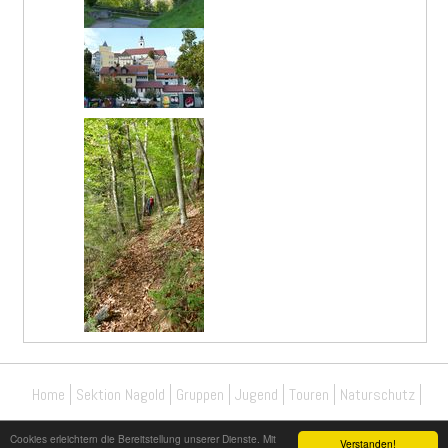
Home
Sektion Nagold
Gruppen
Jugend
Touren
Naturschutz
Cookies erleichtern die Bereitstellung unserer Dienste. Mit
Verstanden!