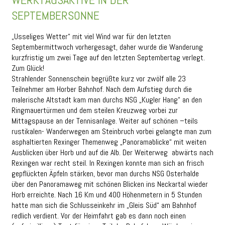
SEPTEMBERSONNE
„Usseliges Wetter“ mit viel Wind war für den letzten
Septembermittwoch vorhergesagt, daher wurde die Wanderung
kurzfristig um zwei Tage auf den letzten Septembertag verlegt.
Zum Glück!
Strahlender Sonnenschein begrüßte kurz vor zwölf alle 23
Teilnehmer am Horber Bahnhof. Nach dem Aufstieg durch die
malerische Altstadt kam man durchs NSG „Kugler Hang“ an den
Ringmauertürmen und dem steilen Kreuzweg vorbei zur
Mittagspause an der Tennisanlage. Weiter auf schönen –teils
rustikalen- Wanderwegen am Steinbruch vorbei gelangte man zum
asphaltierten Rexinger Themenweg „Panoramablicke“ mit weiten
Ausblicken über Horb und auf die Alb. Der Weiterweg abwärts nach
Rexingen war recht steil. In Rexingen konnte man sich an frisch
gepflückten Äpfeln stärken, bevor man durchs NSG Osterhalde
über den Panoramaweg mit schönen Blicken ins Neckartal wieder
Horb erreichte. Nach 16 Km und 400 Höhenmetern in 5 Stunden
hatte man sich die Schlusseinkehr im „Gleis Süd“ am Bahnhof
redlich verdient. Vor der Heimfahrt gab es dann noch einen