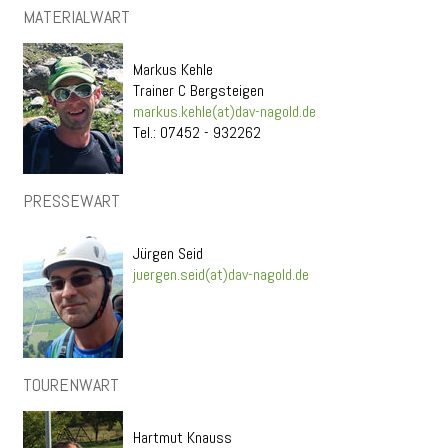
MATERIALWART
Markus Kehle
Trainer C Bergsteigen
markus.kehle(at)dav-nagold.de
Tel.: 07452 - 932262
PRESSEWART
Jürgen Seid
juergen.seid(at)dav-nagold.de
TOURENWART
Hartmut Knauss